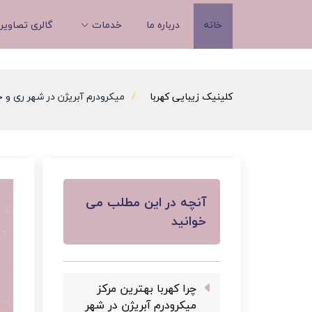
خانه
درباره ما
خدمات
گالری تصاویر
کلینیک زیبایی کهربا
میکرودرم آبریژن در شهر ری و ج
آنچه در این مطلب می
خوانید
چرا کهربا بهترین مرکز
میکرودرم آبریژن در شهر