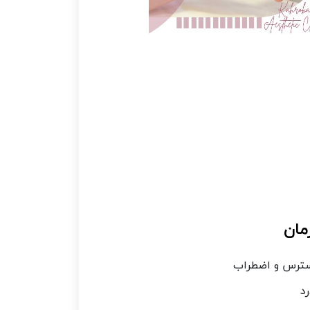
مان
رس و اضطراب
د